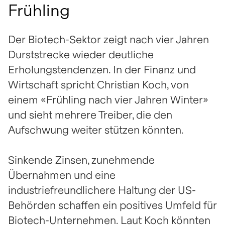
identifizieren und
Transaktionen in eigene
Biotechnologie
Frühling
Ansicht
Ansicht
Herunterladen
Intraday-Charts
Wertchancen für
nutzen.
Aktien.
Ansicht
beeinflussen.
anzeigen
Investoren.
mehr Info
mehr Info
Ansicht
Der Biotech-Sektor zeigt nach vier Jahren
Ansicht
Schlusskurse per 06.08.2026
Durststrecke wieder deutliche
Erholungstendenzen. In der Finanz und
Wirtschaft spricht Christian Koch, von
einem «Frühling nach vier Jahren Winter»
und sieht mehrere Treiber, die den
Aufschwung weiter stützen könnten.
Sinkende Zinsen, zunehmende
Übernahmen und eine
industriefreundlichere Haltung der US-
Behörden schaffen ein positives Umfeld für
Biotech-Unternehmen. Laut Koch könnten