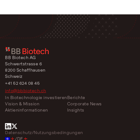
BB Biotech AG
Schwertstrasse 6
8200 Schaffhausen
Schweiz
+41 52 624 08 45
info@bbbiotech.ch
In Biotechnologie investieren
Berichte
Vision & Mission
Corporate News
Aktieninformationen
Insights
Datenschutz
/
Nutzungsbedingungen
/
DE