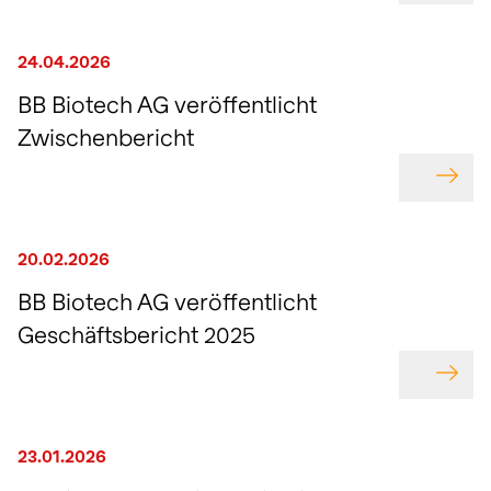
identifizieren und
Transaktionen in eigene
Biotechnologie
Ansicht
Ansicht
Herunterladen
Intraday-Charts
Wertchancen für
nutzen.
Aktien.
Ansicht
beeinflussen.
anzeigen
Investoren.
24.04.2026
mehr Info
mehr Info
Ansicht
Ansicht
Schlusskurse per 06.08.2026
BB Biotech AG veröffentlicht
Zwischenbericht
GEHE
20.02.2026
BB Biotech AG veröffentlicht
Geschäftsbericht 2025
GEHE
23.01.2026