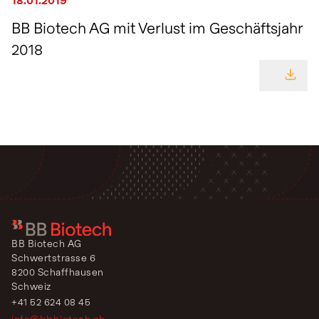
BB Biotech AG mit Verlust im Geschäftsjahr
2018
GEHE
BB Biotech AG
Schwertstrasse 6
8200 Schaffhausen
Schweiz
+41 52 624 08 45