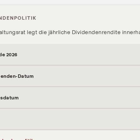
NDENPOLITIK
ltungsrat legt die jährliche Dividendenrendite innerh
de 2026
idenden-Datum
gsdatum