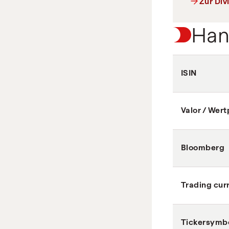
Zur Div
Han
ISIN
Valor / Wer
Bloomberg
Trading cur
Tickersymb