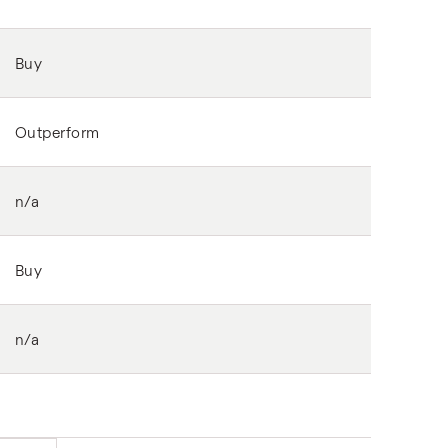
Buy
Outperform
n/a
Buy
n/a