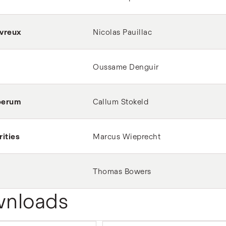
vreux
Nicolas Pauillac
Oussame Denguir
berum
Callum Stokeld
ities
Marcus Wieprecht
Thomas Bowers
nloads