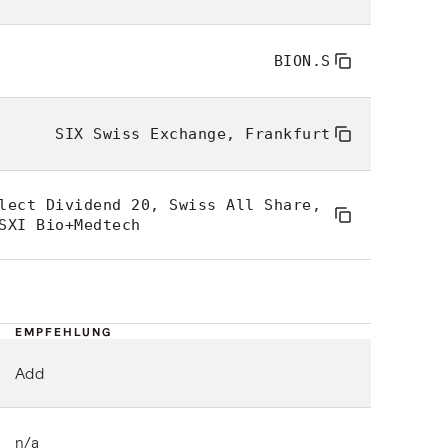
BION.S
SIX Swiss Exchange, Frankfurt
elect Dividend 20, Swiss All Share,
SXI Bio+Medtech
EMPFEHLUNG
Add
n/a