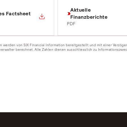
Aktuelle
es Factsheet
Finanzberichte
PDF
n werden von SIX Financial Information bereitgestellt und mit einer Verzög
erwalter berechnet. Alle Zahlen dienen ausschliesslich zu Informationszwec