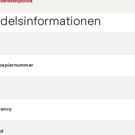
idendenpolitik
delsinformationen
tpapiernummer
rency
ol