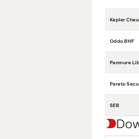
Kepler Cheu
Oddo BHF
Panmure Li
Pareto Secur
SEB
Dow