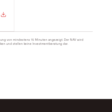
erung von mindestens 15 Minuten angezeigt. Der NAV wird
ken und stellen keine Investmentberatung dar.