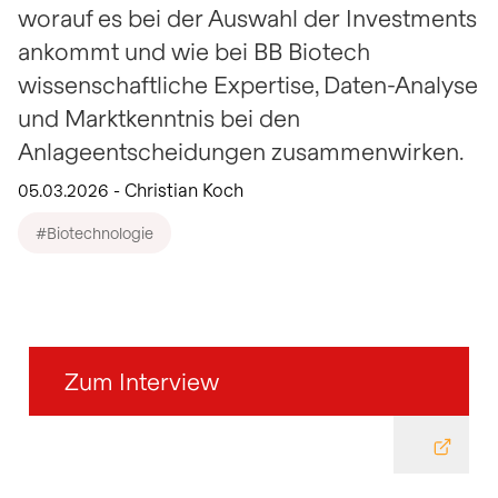
identifizieren und
Transaktionen in eigene
Biotechnologie
Ansicht
Ansicht
worauf es bei der Auswahl der Investments
Herunterladen
Intraday-Charts
Wertchancen für
nutzen.
Aktien.
Ansicht
beeinflussen.
anzeigen
Investoren.
ankommt und wie bei BB Biotech
mehr Info
mehr Info
Ansicht
wissenschaftliche Expertise, Daten-Analyse
Ansicht
Schlusskurse per 06.08.2026
und Marktkenntnis bei den
Anlageentscheidungen zusammenwirken.
05.03.2026 - Christian Koch
#Biotechnologie
Zum Interview
DATEI