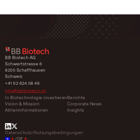
BB Biotech AG
Schwertstrasse 6
8200 Schaffhausen
Schweiz
+41 52 624 08 45
info@bbbiotech.ch
In Biotechnologie investieren
Berichte
Vision & Mission
Corporate News
Aktieninformationen
Insights
Datenschutz
/
Nutzungsbedingungen
/
DE