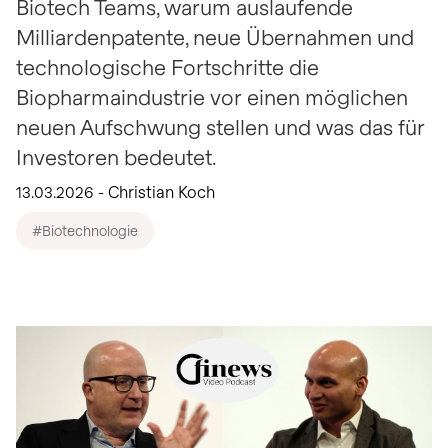
identifizieren und
Biotech Teams, warum auslaufende
Transaktionen in eigene
Biotechnologie
Ansicht
Ansicht
Herunterladen
Intraday-Charts
Wertchancen für
nutzen.
Aktien.
Ansicht
beeinflussen.
Milliardenpatente, neue Übernahmen und
anzeigen
Investoren.
mehr Info
technologische Fortschritte die
mehr Info
Ansicht
Ansicht
Schlusskurse per 06.08.2026
Biopharmaindustrie vor einen möglichen
neuen Aufschwung stellen und was das für
Investoren bedeutet.
13.03.2026 - Christian Koch
#Biotechnologie