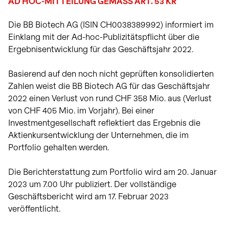
identifizieren und
AD HOC-MITTEILUNG GEMÄSS ART. 53 KR
Transaktionen in eigene
Biotechnologie
Ansicht
Ansicht
Herunterladen
Intraday-Charts
Wertchancen für
nutzen.
Aktien.
Ansicht
beeinflussen.
anzeigen
Investoren.
Die BB Biotech AG (ISIN CH0038389992) informiert im
mehr Info
mehr Info
Einklang mit der Ad-hoc-Publizitätspflicht über die
Ansicht
Ansicht
Schlusskurse per 06.08.2026
Ergebnisentwicklung für das Geschäftsjahr 2022.
Basierend auf den noch nicht geprüften konsolidierten
Zahlen weist die BB Biotech AG für das Geschäftsjahr
2022 einen Verlust von rund CHF 358 Mio. aus (Verlust
von CHF 405 Mio. im Vorjahr). Bei einer
Investmentgesellschaft reflektiert das Ergebnis die
Aktienkursentwicklung der Unternehmen, die im
Portfolio gehalten werden.
Die Berichterstattung zum Portfolio wird am 20. Januar
2023 um 7.00 Uhr publiziert. Der vollständige
Geschäftsbericht wird am 17. Februar 2023
veröffentlicht.