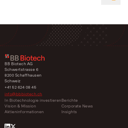
DATEI
BB Biotech AG
Schwertstrasse 6
8200 Schaffhausen
Schweiz
+41 52 624 08 45
info@bbbiotech.ch
In Biotechnologie investieren
Berichte
Vision & Mission
Corporate News
Aktieninformationen
Insights