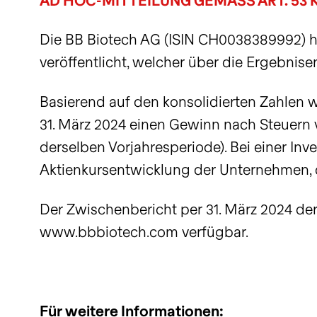
AD HOC-MITTEILUNG GEMÄSS ART. 53 
beeinflussen.
Innovationen im Bereich
Portfolioentwicklungen und
-13.4%
vs NAV
Ansicht
A
Biotechnologie identifizieren
den wichtigsten Highlights.
SIX
Xetra
Discount zum NAV
mehr Info
Die BB Biotech AG (ISIN CH0038389992) h
und nutzen.
Herunterladen
Intraday-Charts anzeigen
veröffentlicht, welcher über die Ergebnise
mehr Info
Schlusskurse per 06.08.2026
Basierend auf den konsolidierten Zahlen 
31. März 2024 einen Gewinn nach Steuern 
derselben Vorjahresperiode). Bei einer Inv
Aktienkursentwicklung der Unternehmen, d
Der Zwischenbericht per 31. März 2024 der
www.bbbiotech.com verfügbar.
Für weitere Informationen: