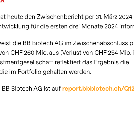
KR
Aktienrückkauf.
vollständige Transparenz
jeder Investition steh
und Leistungskennza
Verantwortungsvolles Inv
Nachfrage verändern das
und fundiertes Biote
nsicht
Ansicht
hinsichtlich der Ergebnisse
Gesundheitswesen und
Know-how in nachha
und der Finanzlage bieten.
Ansicht
Ansicht
Transaktionen
at heute den Zwischenbericht per 31. März 2024
schaffen langfristige
Werte umwandeln.
Wertchancen für Investoren.
Transaktionen in eigene Aktien.
Ansicht
Ansicht
ntwicklung für die ersten drei Monate 2024 inform
Ansicht
Ansicht
weist die BB Biotech AG im Zwischenabschluss 
von CHF 260 Mio. aus (Verlust von CHF 254 Mio. 
estmentgesellschaft reflektiert das Ergebnis die
ie im Portfolio gehalten werden.
 BB Biotech AG ist auf
report.bbbiotech.ch/Q1