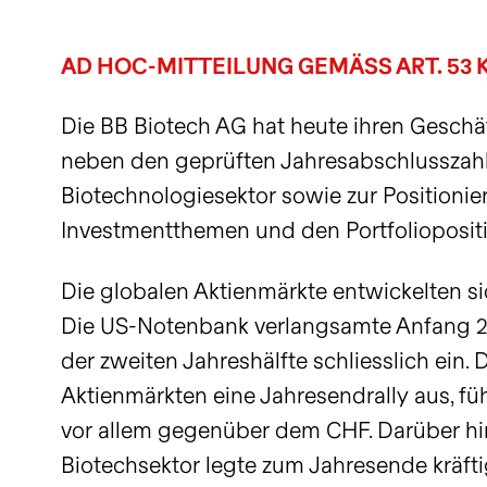
beeinflussen.
Innovationen im Bereich
Portfolioentwicklungen und
-12.0%
vs NAV
Ansicht
A
Biotechnologie identifizieren
den wichtigsten Highlights.
SIX
Xetra
Discount zum NAV
mehr Info
AD HOC-MITTEILUNG GEMÄSS ART. 53 
und nutzen.
Herunterladen
Intraday-Charts anzeigen
mehr Info
Die BB Biotech AG hat heute ihren Geschäft
Schlusskurse per 05.08.2026
neben den geprüften Jahresabschlusszahl
Biotechnologiesektor sowie zur Positioni
Investmentthemen und den Portfolioposit
Die globalen Aktienmärkte entwickelten si
Die US-Notenbank verlangsamte Anfang 20
der zweiten Jahreshälfte schliesslich ein.
Aktienmärkten eine Jahresendrally aus, f
vor allem gegenüber dem CHF. Darüber hi
Biotechsektor legte zum Jahresende kräfti