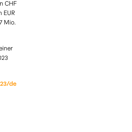
in CHF
in EUR
7 Mio.
einer
023
023/de