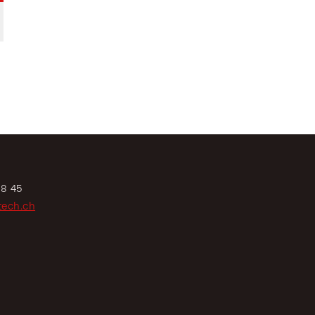
ATEI HERUNTERLADEN
08 45
tech.ch