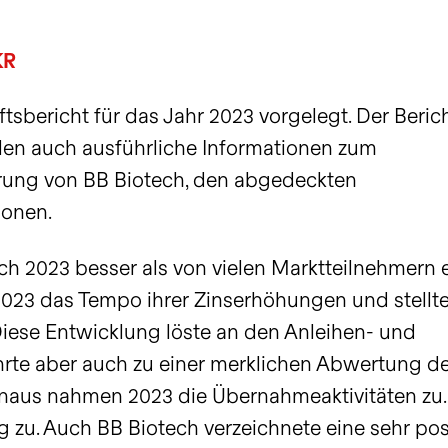
Aktienrückkauf.
vollständige Transparenz
jeder Investition steh
und Leistungskennza
Verantwortungsvolles Inv
Nachfrage verändern das
und fundiertes Biote
nsicht
Ansicht
hinsichtlich der Ergebnisse
Gesundheitswesen und
Know-how in nachha
und der Finanzlage bieten.
Ansicht
Ansicht
Transaktionen
schaffen langfristige
Werte umwandeln.
KR
Wertchancen für Investoren.
Transaktionen in eigene Aktien.
Ansicht
Ansicht
Ansicht
Ansicht
sbericht für das Jahr 2023 vorgelegt. Der Berich
en auch ausführliche Informationen zum
erung von BB Biotech, den abgedeckten
ionen.
ch 2023 besser als von vielen Marktteilnehmern e
23 das Tempo ihrer Zinserhöhungen und stellte 
 Diese Entwicklung löste an den Anleihen- und
ührte aber auch zu einer merklichen Abwertung d
naus nahmen 2023 die Übernahmeaktivitäten zu.
g zu. Auch BB Biotech verzeichnete eine sehr pos