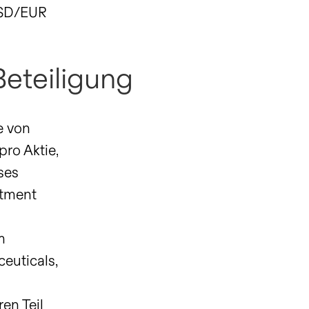
USD/EUR
Beteiligung
e von
ro Aktie,
ses
stment
m
euticals,
en Teil