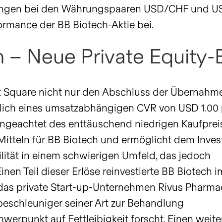
kungen bei den Währungspaaren USD/CHF und 
ormance der BB Biotech-Aktie bei.
 – Neue Private Equity-
t Square nicht nur den Abschluss der Übernahm
glich eines umsatzabhängigen CVR von USD 1.00 p
Ungeachtet des enttäuschend niedrigen Kaufprei
 Mitteln für BB Biotech und ermöglicht dem Inve
lität in einem schwierigen Umfeld, das jedoch
inen Teil dieser Erlöse reinvestierte BB Biotech i
 das private Start-up-Unternehmen Rivus Pharmac
beschleuniger seiner Art zur Behandlung
erpunkt auf Fettleibigkeit forscht. Einen weiter