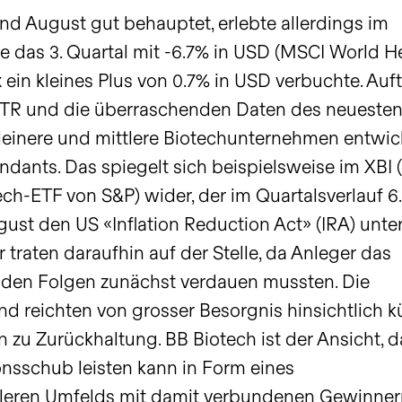
und August gut behauptet, erlebte allerdings im
das 3. Quartal mit -6.7% in USD (MSCI World H
ein kleines Plus von 0.7% in USD verbuchte. Auft
TTR und die überraschenden Daten des neueste
leinere und mittlere Biotechunternehmen entwic
Pendants. Das spiegelt sich beispielsweise im XBI
ch-ETF von S&P) wider, der im Quartalsverlauf 6
ust den US «Inflation Reduction Act» (IRA) unter
traten daraufhin auf der Stelle, da Anleger das
den Folgen zunächst verdauen mussten. Die
d reichten von grosser Besorgnis hinsichtlich k
 zu Zurückhaltung. BB Biotech ist der Ansicht, d
onsschub leisten kann in Form eines
leren Umfelds mit damit verbundenen Gewinnern