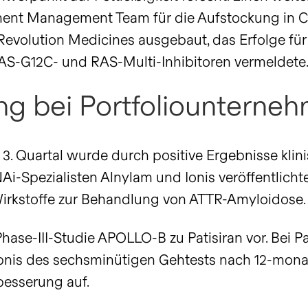
tment Management Team für die Aufstockung in C
Revolution Medicines ausgebaut, das Erfolge für
RAS-G12C- und RAS-Multi-Inhibitoren vermeldete
ung bei Portfoliounterne
 3. Quartal wurde durch positive Ergebnisse klin
Ai-Spezialisten Alnylam und Ionis veröffentlicht
e-Wirkstoffe zur Behandlung von ATTR-Amyloidose
hase-III-Studie APOLLO-B zu Patisiran vor. Bei P
nis des sechsminütigen Gehtests nach 12-mona
rbesserung auf.