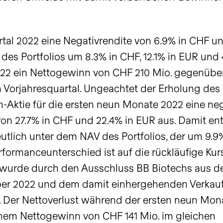
artal 2022 eine Negativrendite von 6.9% in CHF un
des Portfolios um 8.3% in CHF, 12.1% in EUR und 
 2022 ein Nettogewinn von CHF 210 Mio. gegenüb
n Vorjahresquartal. Ungeachtet der Erholung des
ch-Aktie für die ersten neun Monate 2022 eine ne
von 27.7% in CHF und 22.4% in EUR aus. Damit en
utlich unter dem NAV des Portfolios, der um 9.9
rformanceunterschied ist auf die rückläufige Ku
wurde durch den Ausschluss BB Biotechs aus 
er 2022 und dem damit einhergehenden Verkau
. Der Nettoverlust während der ersten neun Mon
inem Nettogewinn von CHF 141 Mio. im gleichen