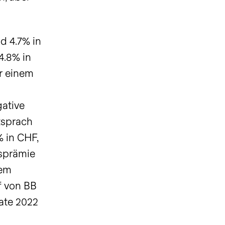
d 4.7% in
4.8% in
er einem
gative
tsprach
% in CHF,
rsprämie
dem
f von BB
ate 2022