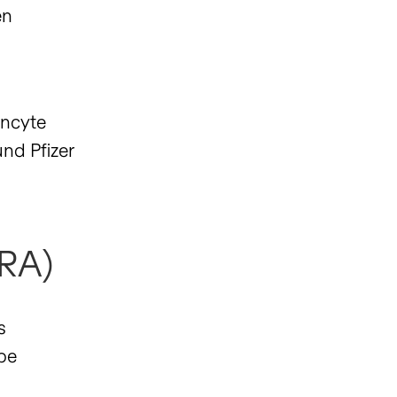
en
Incyte
nd Pfizer
IRA)
s
pe