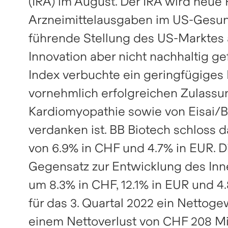
(IRA) im August. Der IRA wird neu
beeinflussen.
Innovationen im Bereich
Portfolioentwicklungen und
-11.2%
vs NAV
Ansicht
A
Arzneimittelausgaben im US-Gesun
Biotechnologie identifizieren
den wichtigsten Highlights.
SIX
Xetra
Discount zum NAV
mehr Info
und nutzen.
führende Stellung des US-Marktes a
Herunterladen
Intraday-Charts anzeigen
mehr Info
Innovation aber nicht nachhaltig g
Schlusskurse per 04.08.2026
Index verbuchte ein geringfügiges 
vornehmlich erfolgreichen Zulassu
Kardiomyopathie sowie von Eisai/
verdanken ist. BB Biotech schloss 
von 6.9% in CHF und 4.7% in EUR. 
Gegensatz zur Entwicklung des Inne
um 8.3% in CHF, 12.1% in EUR und 4.
für das 3. Quartal 2022 ein Netto
einem Nettoverlust von CHF 208 Mio