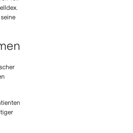
elldex.
 seine
.
hmen
ischer
en
.
atienten
tiger