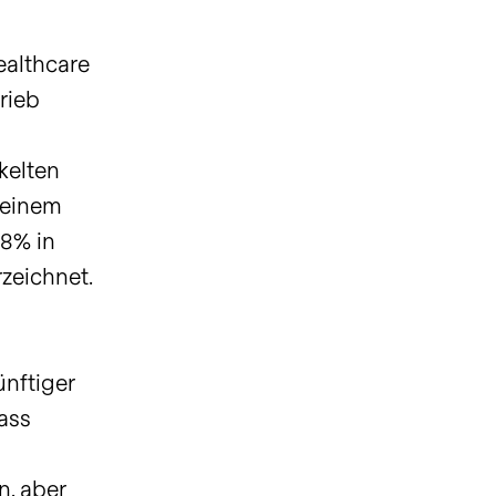
ealthcare
rieb
n
kelten
 (einem
.8% in
zeichnet.
ünftiger
ass
, aber