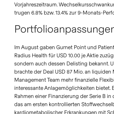
Vorjahreszeitraum. Wechselkursschwan
trugen 6.8% bzw. 13.4% zur 9-Monats-Perf
Portfolioanpassungen
Im August gaben Gurnet Point und Patien
Radius Health für USD 10.00 je Aktie zuzü
sondern auch dessen Delisting bekannt. 
brachte der Deal USD 87 Mio. an liquiden
Management Team mehr finanzielle Flexibi
interessante Anlagemöglichkeiten bietet. E
Rahmen einer Finanzierung der Serie B in
das am ersten kontrollierten Stoffwechsel
kardiometabolischer Erkrankungen mit Schw