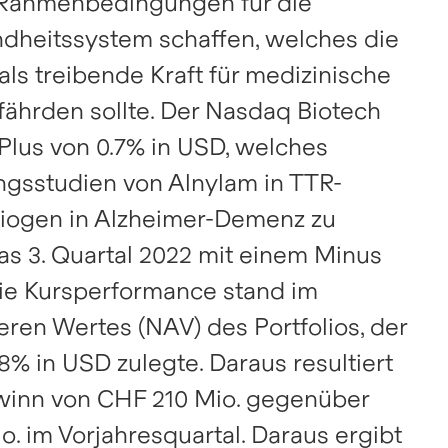
e Rahmenbedingungen für die
Aktienrückkauf.
vollständige Transparenz
jeder Investition steh
und Leistungskennza
Verantwortungsvolles Inv
Nachfrage verändern das
und fundiertes Biote
nsicht
Ansicht
hinsichtlich der Ergebnisse
dheitssystem schaffen, welches die
Gesundheitswesen und
Know-how in nachha
und der Finanzlage bieten.
Ansicht
Ansicht
Transaktionen
schaffen langfristige
Werte umwandeln.
ls treibende Kraft für medizinische
Wertchancen für Investoren.
Transaktionen in eigene Aktien.
Ansicht
Ansicht
efährden sollte. Der Nasdaq Biotech
Ansicht
Ansicht
Plus von 0.7% in USD, welches
ngsstudien von Alnylam in TTR-
Biogen in Alzheimer-Demenz zu
das 3. Quartal 2022 mit einem Minus
Die Kursperformance stand im
ren Wertes (NAV) des Portfolios, der
8% in USD zulegte. Daraus resultiert
gewinn von CHF 210 Mio. gegenüber
. im Vorjahresquartal. Daraus ergibt